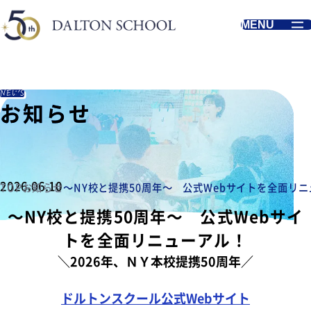
MENU
NEWS
お知らせ
お知らせ
お知らせ
2026.06.10
TOP
お知らせ
～NY校と提携50周年～ 公式Webサイトを全面リ
～NY校と提携50周年～ 公式Webサイ
トを全面リニューアル！
＼2026年
、
ＮＹ本校提携50周年／
ドルトンスクール公式Webサイト