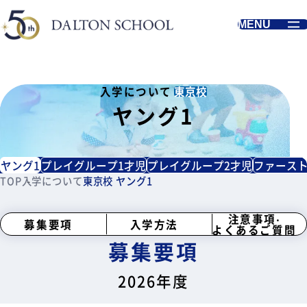
MENU
東京校
入学について
ヤング1
ヤング1
プレイグループ1才児
プレイグループ2才児
ファース
TOP
入学について
東京校 ヤング1
注意事項‧
募集要項
入学方法
よくあるご質問
募集要項
2026年度