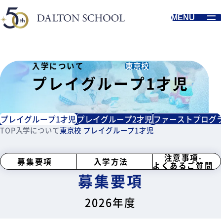
MENU
東京校
入学について
プレイグループ1才児
プレイグループ1才児
プレイグループ2才児
ファーストプログ
TOP
入学について
東京校 プレイグループ1才児
注意事項‧
募集要項
入学方法
よくあるご質問
募集要項
2026年度