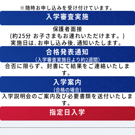
※随時お申し込みを受け付けています。
入学審査実施
保護者面接
(約25分 お子さまもお連れいただけます。)
実施日は､お申し込み後､通知いたします。
合格発表通知
（入学審査実施日より約2週間）
合否に限らず、封書にて結果をご連絡いたしま
す。
入学案内
(合格の場合)
入学説明会のご案内及び必要書類を送付いたしま
す。
指定日入学