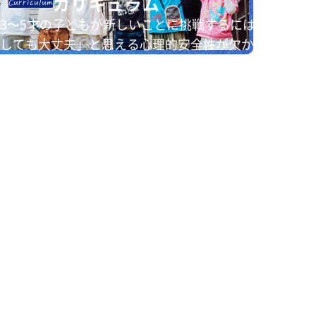
カリキュラム
Curriculum
3〜5才の子どもが新しいことに挑戦するには、「失敗
しても大丈夫」と思える心理的安全性が欠かせませ
ん。そのため、まずはハウス（クラス）を「心の安全
基地」として整えます。
その上で、自由遊びや外遊びはもちろん、アート、音
楽、言語活動（作文・劇）、算数、英語、体操など、
多種多様なカリキュラムをバランスよく実施します。
最大のポイントは、これらをバラバラに学ばず、「プ
ロジェクト型学習」を通じて一つのストーリーとして
繋げる点です。例えば、「宇宙」というテーマでは、
教室で本を通して知った知識をプラネタリウムに行き
学びを深め、さらに教室に戻って星座にまつわるお話
づくりをしたりします。また太陽系のモビール作成を
する際には、粘土を使って太陽・すい星・金星・地
球・火星・木星・土星などそれぞれの大きさを基にし