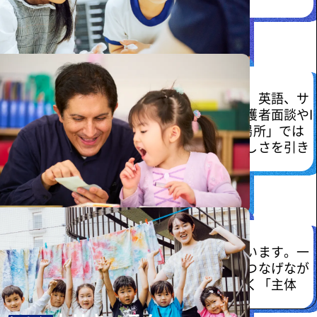
ーを養います。
1人の生徒に8人以上の教員
ファーストプログラムでは、アートや音楽、英語、サ
イエンスなど各分野に専門教員を配置。保護者面談やI
Tを通じて挑戦や成長を共有し、「預ける場所」では
なく家庭と連携して一人ひとりのその子らしさを引き
出します。
安心感に包まれた探究型カリキュラム
安心して過ごせるように教育環境を整えています。一
つの遊びやテーマを探究し、興味と学びをつなげなが
ら成長を促します。環境が、未来を切り拓く「主体
性」の根っこを育てます。