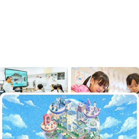
た比率から、星の大きさや位置関係を学びます。さら
に、各惑星について調べたことをグループでまとめ、
皆の前で発表し、学びを共有します。こうした一つの
テーマからの「学びの繋がり」によって、興味・関心
を広げるとともに、より深い学びから成長へと結びつ
くように設計されています。一言でいえば、「安心感
に包まれながら、遊びと学びが融合した探究を楽しむ
場」です。
関連コンテンツ