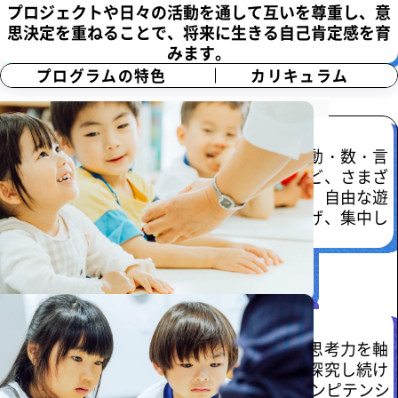
プロジェクトや日々の活動を通して互いを尊重し、意
思決定を重ねることで、将来に生きる自己肯定感を育
みます。
プログラムの特色
カリキュラム
プログラムの特色
Features
子どもが没頭できる多彩な授業
プロジェクト型学習を中心として、社会活動・数・言
語活動（英語含む）・科学・芸術・体育など、さまざ
まな分野をバランスよく経験するとともに、自由な遊
びを通して、自分の興味関心をより掘り下げ、集中し
て取り組む姿勢を身につけていきます。
自分らしく進むための一生モノの知性
ドルトンスクールでは、主体性・協調性・思考力を軸
に、自ら考え行動し、他者と協同しながら探究し続け
る力など、これからの時代に必要な10のコンピテンシ