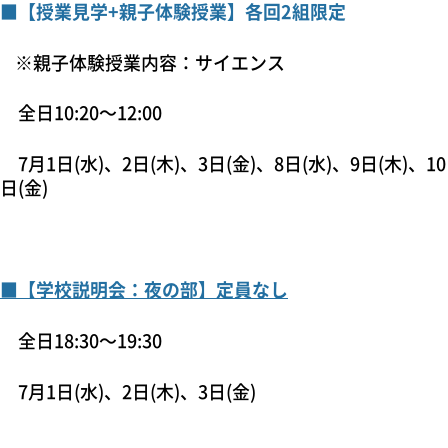
■【授業見学
+
親子体験授業】各回
2
組限定
※親子体験授業内容：サイエンス
全日
10:20
～
12:00
7
月
1
日
(
水
)
、
2
日
(
木
)
、
3
日
(
金
)
、
8
日
(
水
)
、
9
日
(
木
)
、
10
日
(
金
)
■【学校説明会：夜の部】定員なし
全日
18:30
～
19:30
7
月
1
日
(
水
)
、
2
日
(
木
)
、
3
日
(
金
)