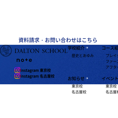
スクー
お問い合わせ
資料請求・お問い合わせはこちら
学校紹介
コース
歴史とあゆみ
プレイ
ファー
アフタ
Instagram 東京校
Instagram 名古屋校
お知らせ
イベン
東京校
東京校
名古屋校
名古屋