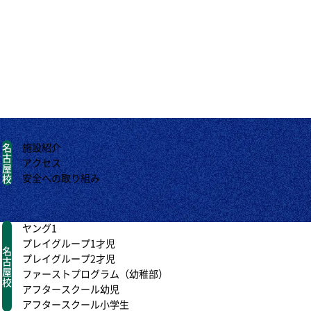
す。
名
施設紹介
古
アクセス
屋
安全への取り組み
校
ヤング1
プレイグループ1才児
名
プレイグループ2才児
古
屋
ファーストプログラム（幼稚部）
校
アフタースクール幼児
アフタースクール小学生