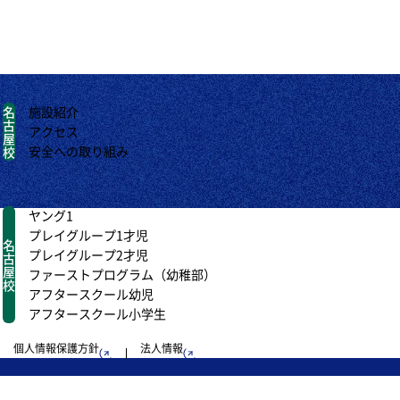
名
施設紹介
古
アクセス
屋
安全への取り組み
校
ヤング1
プレイグループ1才児
名
プレイグループ2才児
古
屋
ファーストプログラム（幼稚部）
校
アフタースクール幼児
アフタースクール小学生
個人情報保護方針
法人情報