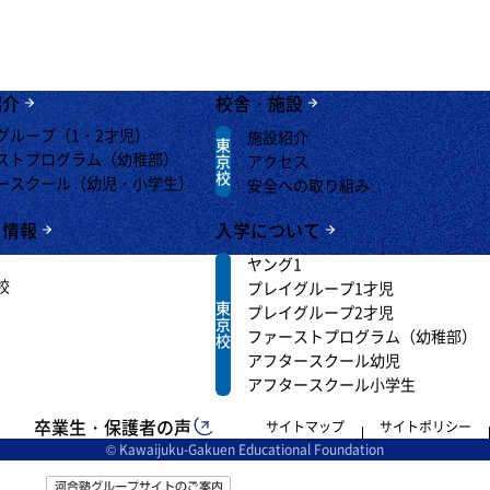
紹介
校舎・施設
グループ（1・2才児）
施設紹介
東
ストプログラム（幼稚部）
京
アクセス
校
ースクール（幼児・小学生）
安全への取り組み
ト情報
入学について
ヤング1
校
プレイグループ1才児
東
プレイグループ2才児
京
ファーストプログラム（幼稚部）
校
アフタースクール幼児
アフタースクール小学生
卒業生・保護者の声
サイトマップ
サイトポリシー
© Kawaijuku-Gakuen Educational Foundation